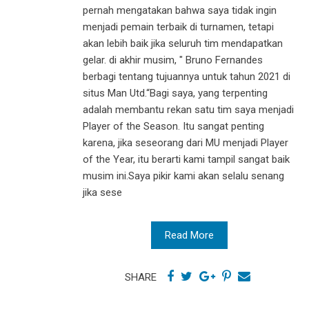
pernah mengatakan bahwa saya tidak ingin
menjadi pemain terbaik di turnamen, tetapi
akan lebih baik jika seluruh tim mendapatkan
gelar. di akhir musim, " Bruno Fernandes
berbagi tentang tujuannya untuk tahun 2021 di
situs Man Utd.“Bagi saya, yang terpenting
adalah membantu rekan satu tim saya menjadi
Player of the Season. Itu sangat penting
karena, jika seseorang dari MU menjadi Player
of the Year, itu berarti kami tampil sangat baik
musim ini.Saya pikir kami akan selalu senang
jika sese
Read More
SHARE