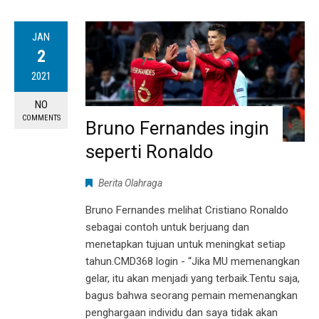
JAN
2
2021
NO
COMMENTS
Bruno Fernandes ingin
seperti Ronaldo
Berita Olahraga
Bruno Fernandes melihat Cristiano Ronaldo
sebagai contoh untuk berjuang dan
menetapkan tujuan untuk meningkat setiap
tahun.CMD368 login - “Jika MU memenangkan
gelar, itu akan menjadi yang terbaik.Tentu saja,
bagus bahwa seorang pemain memenangkan
penghargaan individu dan saya tidak akan