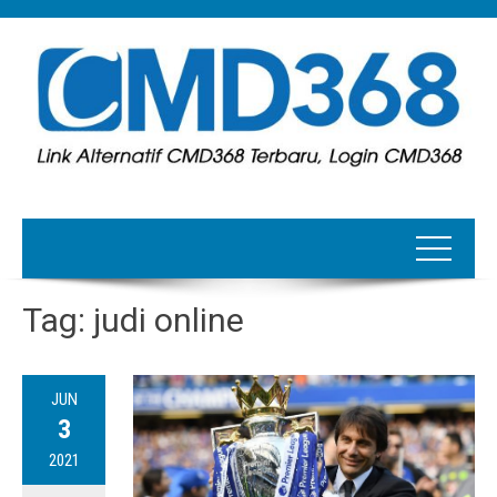
Tag:
judi online
JUN
3
2021