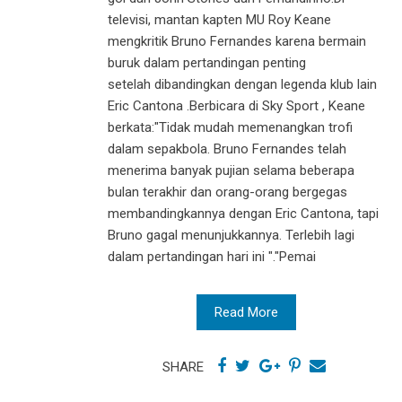
televisi, mantan kapten MU Roy Keane
mengkritik Bruno Fernandes karena bermain
buruk dalam pertandingan penting
setelah dibandingkan dengan legenda klub lain
Eric Cantona .Berbicara di Sky Sport , Keane
berkata:"Tidak mudah memenangkan trofi
dalam sepakbola. Bruno Fernandes telah
menerima banyak pujian selama beberapa
bulan terakhir dan orang-orang bergegas
membandingkannya dengan Eric Cantona, tapi
Bruno gagal menunjukkannya. Terlebih lagi
dalam pertandingan hari ini "."Pemai
Read More
SHARE