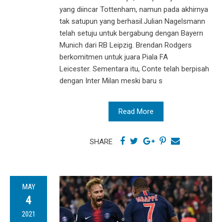
yang diincar Tottenham, namun pada akhirnya
tak satupun yang berhasil.Julian Nagelsmann
telah setuju untuk bergabung dengan Bayern
Munich dari RB Leipzig. Brendan Rodgers
berkomitmen untuk juara Piala FA
Leicester. Sementara itu, Conte telah berpisah
dengan Inter Milan meski baru s
Read More
SHARE
MAY
4
2021