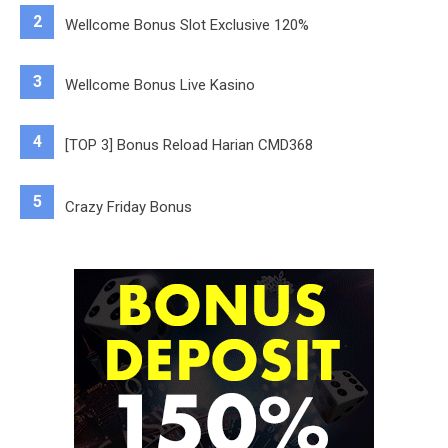
Wellcome Bonus Slot Exclusive 120%
Wellcome Bonus Live Kasino
[TOP 3] Bonus Reload Harian CMD368
Crazy Friday Bonus