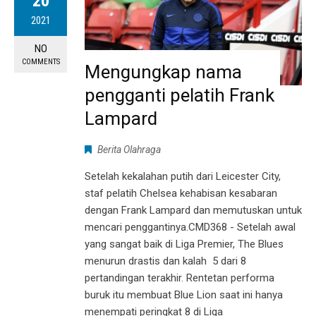
20
2021
NO
COMMENTS
Mengungkap nama
pengganti pelatih Frank
Lampard
Berita Olahraga
Setelah kekalahan putih dari Leicester City,
staf pelatih Chelsea kehabisan kesabaran
dengan Frank Lampard dan memutuskan untuk
mencari penggantinya.CMD368 - Setelah awal
yang sangat baik di Liga Premier, The Blues
menurun drastis dan kalah 5 dari 8
pertandingan terakhir. Rentetan performa
buruk itu membuat Blue Lion saat ini hanya
menempati peringkat 8 di Liga