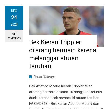
DEC
24
2020
NO
COMMENTS
Bek Kieran Trippier
dilarang bermain karena
melanggar aturan
taruhan
Berita Olahraga
Bek Atletico Madrid Kieran Trippier telah
dilarang bermain selama 10 minggu di seluruh
dunia karena tidak mematuhi aturan taruhan
FA.CMD368 - Bek kanan Atletico Madrid dan