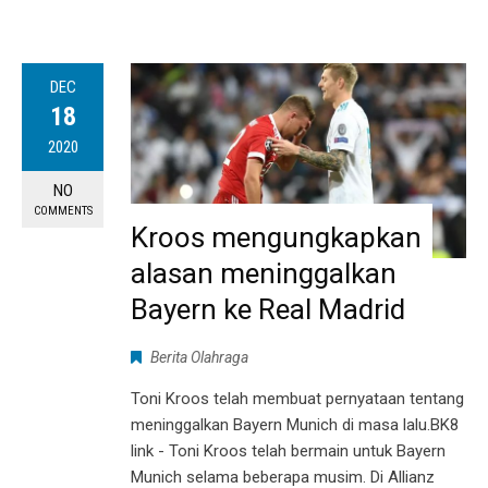
DEC
18
2020
NO
COMMENTS
Kroos mengungkapkan
alasan meninggalkan
Bayern ke Real Madrid
Berita Olahraga
Toni Kroos telah membuat pernyataan tentang
meninggalkan Bayern Munich di masa lalu.BK8
link - Toni Kroos telah bermain untuk Bayern
Munich selama beberapa musim. Di Allianz