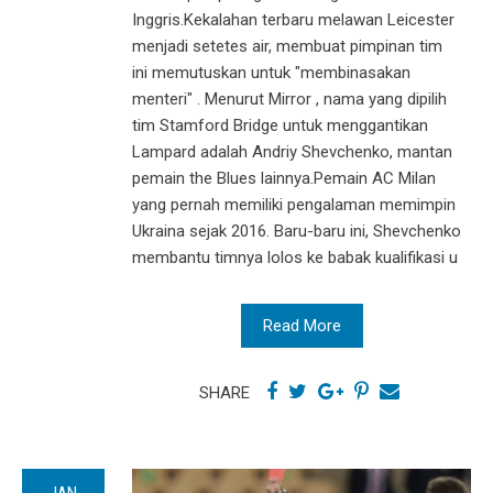
Inggris.Kekalahan terbaru melawan Leicester
menjadi setetes air, membuat pimpinan tim
ini memutuskan untuk "membinasakan
menteri" . Menurut Mirror , nama yang dipilih
tim Stamford Bridge untuk menggantikan
Lampard adalah Andriy Shevchenko, mantan
pemain the Blues lainnya.Pemain AC Milan
yang pernah memiliki pengalaman memimpin
Ukraina sejak 2016. Baru-baru ini, Shevchenko
membantu timnya lolos ke babak kualifikasi u
Read More
SHARE
JAN