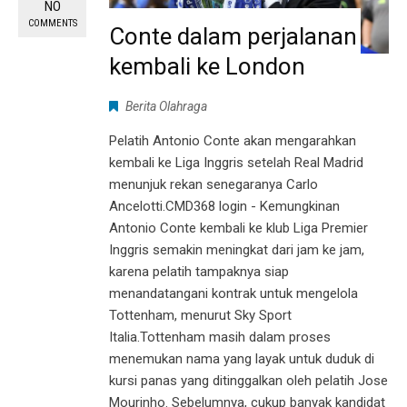
NO
COMMENTS
Conte dalam perjalanan
kembali ke London
Berita Olahraga
Pelatih Antonio Conte akan mengarahkan
kembali ke Liga Inggris setelah Real Madrid
menunjuk rekan senegaranya Carlo
Ancelotti.CMD368 login - Kemungkinan
Antonio Conte kembali ke klub Liga Premier
Inggris semakin meningkat dari jam ke jam,
karena pelatih tampaknya siap
menandatangani kontrak untuk mengelola
Tottenham, menurut Sky Sport
Italia.Tottenham masih dalam proses
menemukan nama yang layak untuk duduk di
kursi panas yang ditinggalkan oleh pelatih Jose
Mourinho. Sebelumnya, cukup banyak kandidat