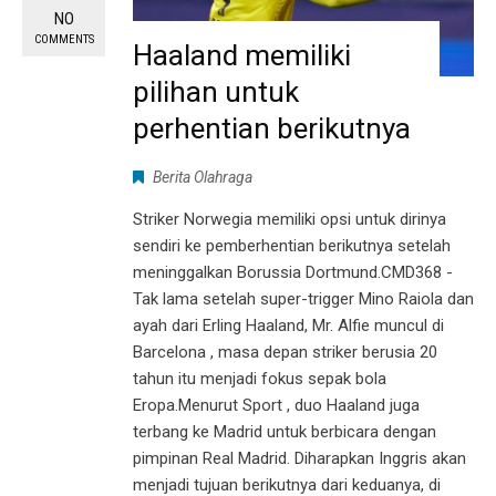
NO
COMMENTS
Haaland memiliki
pilihan untuk
perhentian berikutnya
Berita Olahraga
Striker Norwegia memiliki opsi untuk dirinya
sendiri ke pemberhentian berikutnya setelah
meninggalkan Borussia Dortmund.CMD368 -
Tak lama setelah super-trigger Mino Raiola dan
ayah dari Erling Haaland, Mr. Alfie muncul di
Barcelona , masa depan striker berusia 20
tahun itu menjadi fokus sepak bola
Eropa.Menurut Sport , duo Haaland juga
terbang ke Madrid untuk berbicara dengan
pimpinan Real Madrid. Diharapkan Inggris akan
menjadi tujuan berikutnya dari keduanya, di