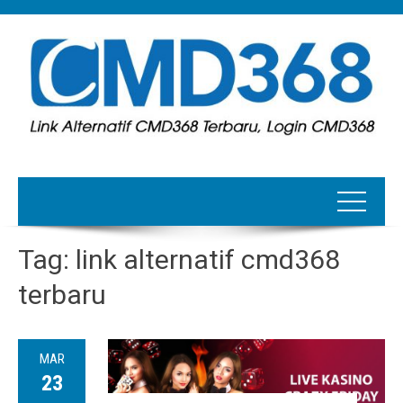
Tag:
link alternatif cmd368
terbaru
MAR
23