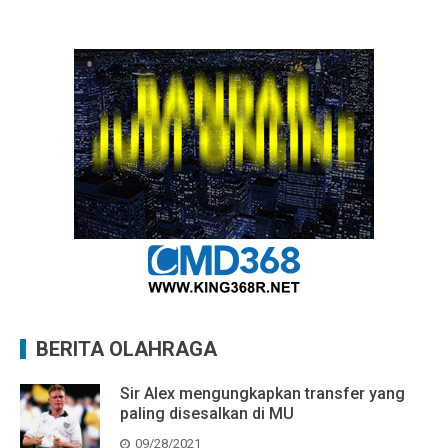
BERITA OLAHRAGA
Sir Alex mengungkapkan transfer yang
paling disesalkan di MU
09/28/2021