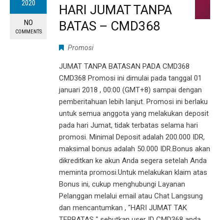
2020
HARI JUMAT TANPA
NO
BATAS – CMD368
COMMENTS
Promosi
JUMAT TANPA BATASAN PADA CMD368
CMD368 Promosi ini dimulai pada tanggal 01
januari 2018 , 00:00 (GMT+8) sampai dengan
pemberitahuan lebih lanjut. Promosi ini berlaku
untuk semua anggota yang melakukan deposit
pada hari Jumat, tidak terbatas selama hari
promosi. Minimal Deposit adalah 200.000 IDR,
maksimal bonus adalah 50.000 IDR.Bonus akan
dikreditkan ke akun Anda segera setelah Anda
meminta promosi.Untuk melakukan klaim atas
Bonus ini, cukup menghubungi Layanan
Pelanggan melalui email atau Chat Langsung
dan mencantumkan , "HARI JUMAT TAK
TERBATAS " sebutkan user ID CMD368 anda,