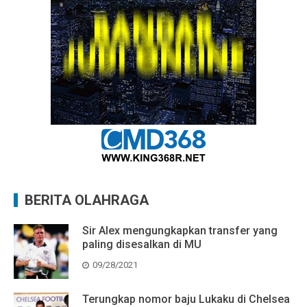
BERITA OLAHRAGA
Sir Alex mengungkapkan transfer yang
paling disesalkan di MU
09/28/2021
Terungkap nomor baju Lukaku di Chelsea