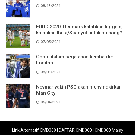
08/13/2021
EURO 2020: Denmark kalahkan Inggnis,
kalahkan Italia/Spanyol untuk menang?
07/05/2021
Conte dalam perjalanan kembali ke
London
06/03/2021
Neymar yakin PSG akan menyingkirkan
Man City
05/04/2021
Link Alternatif CMD368
|
DAFTAR
CMD368
|
CMD368 Malay